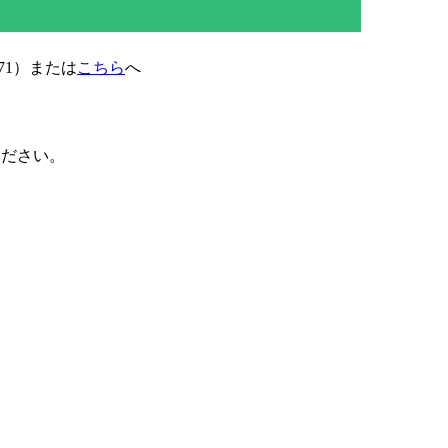
71）または
こちら
へ
ください。