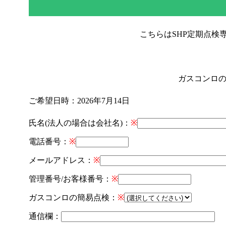
こちらはSHP定期点検専
ガスコンロ
ご希望日時：
2026年7月14日
氏名(法人の場合は会社名)：
※
電話番号：
※
メールアドレス：
※
管理番号/お客様番号：
※
ガスコンロの簡易点検：
※
通信欄：