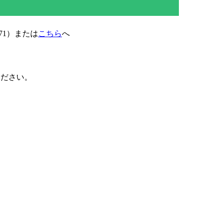
71）または
こちら
へ
ください。